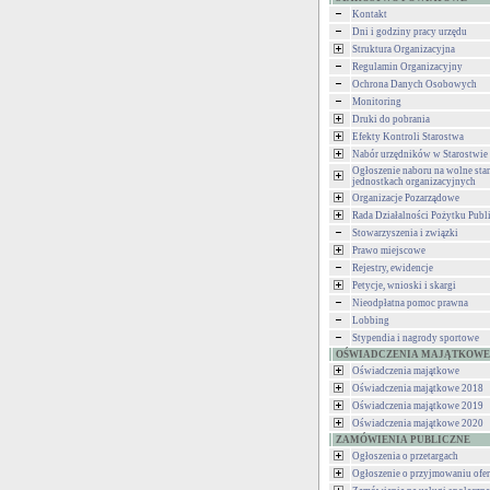
Kontakt
Dni i godziny pracy urzędu
Struktura Organizacyjna
Regulamin Organizacyjny
Ochrona Danych Osobowych
Monitoring
Druki do pobrania
Efekty Kontroli Starostwa
Nabór urzędników w Starostwie
Ogłoszenie naboru na wolne st
jednostkach organizacyjnych
Organizacje Pozarządowe
Rada Działalności Pożytku Publ
Stowarzyszenia i związki
Prawo miejscowe
Rejestry, ewidencje
Petycje, wnioski i skargi
Nieodpłatna pomoc prawna
Lobbing
Stypendia i nagrody sportowe
OŚWIADCZENIA MAJĄTKOWE
Oświadczenia majątkowe
Oświadczenia majątkowe 2018
Oświadczenia majątkowe 2019
Oświadczenia majątkowe 2020
ZAMÓWIENIA PUBLICZNE
Ogłoszenia o przetargach
Ogłoszenie o przyjmowaniu ofer