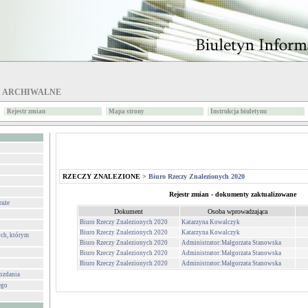
I ARCHIWALNE
Rejestr zmian
Mapa strony
Instrukcja biuletynu
RZECZY ZNALEZIONE
>
Biuro Rzeczy Znalezionych 2020
Rejestr zmian - dokumenty zaktualizowane
raże
Dokument
Osoba wprowadzająca
Biuro Rzeczy Znalezionych 2020
Katarzyna Kowalczyk
Biuro Rzeczy Znalezionych 2020
Katarzyna Kowalczyk
ch, którym
Biuro Rzeczy Znalezionych 2020
Administrator:Małgorzata Stanowska
Biuro Rzeczy Znalezionych 2020
Administrator:Małgorzata Stanowska
Biuro Rzeczy Znalezionych 2020
Administrator:Małgorzata Stanowska
wozdania
ego