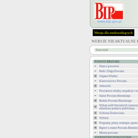
Wersja dla niedowidzących
WERSJE NIEAKTUALNE 
Statystyki
POWIAT BRZESKI
Dane o powiecie
Herb i Flaga Powiatu
Organa Władzy
Kierownictwo Powiatu
Jednostki
Powiatowe służby, inspekcje i st
Statut Powiatu Brzeskiego
Budżet Powiatu Brzeskiego
Wykaz osób fizycznych i prawny
udzielono pomocy publicznej
Ochrona Środowiska
Wybory
Programy, plany, strategie, spra
Raport o stanie Powiatu Brzeski
Mienie powiatu
STAROSTWO POWIATOWE