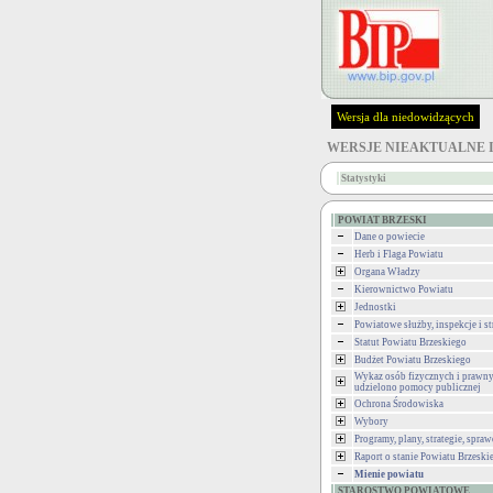
Wersja dla niedowidzących
WERSJE NIEAKTUALNE 
Statystyki
POWIAT BRZESKI
Dane o powiecie
Herb i Flaga Powiatu
Organa Władzy
Kierownictwo Powiatu
Jednostki
Powiatowe służby, inspekcje i st
Statut Powiatu Brzeskiego
Budżet Powiatu Brzeskiego
Wykaz osób fizycznych i prawny
udzielono pomocy publicznej
Ochrona Środowiska
Wybory
Programy, plany, strategie, spra
Raport o stanie Powiatu Brzeski
Mienie powiatu
STAROSTWO POWIATOWE