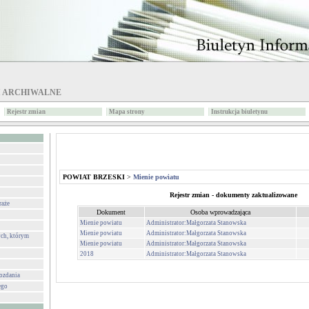
I ARCHIWALNE
Rejestr zmian
Mapa strony
Instrukcja biuletynu
POWIAT BRZESKI
>
Mienie powiatu
Rejestr zmian - dokumenty zaktualizowane
raże
Dokument
Osoba wprowadzająca
Mienie powiatu
Administrator:Małgorzata Stanowska
Mienie powiatu
Administrator:Małgorzata Stanowska
ch, którym
Mienie powiatu
Administrator:Małgorzata Stanowska
2018
Administrator:Małgorzata Stanowska
wozdania
ego