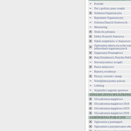
Kontakt
Dni i godziny pracy urzędu
Struktura Organizacyjna
Regulamin Organizacyjny
Ochrona Danych Osobowych
Monitoring
Druki do pobrania
Efekty Kontroli Starostwa
Nabór urzędników w Starostwie
Ogłoszenie naboru na wolne st
jednostkach organizacyjnych
Organizacje Pozarządowe
Rada Działalności Pożytku Publ
Stowarzyszenia i związki
Prawo miejscowe
Rejestry, ewidencje
Petycje, wnioski i skargi
Nieodpłatna pomoc prawna
Lobbing
Stypendia i nagrody sportowe
OŚWIADCZENIA MAJĄTKOWE
Oświadczenia majątkowe
Oświadczenia majątkowe 2018
Oświadczenia majątkowe 2019
Oświadczenia majątkowe 2020
ZAMÓWIENIA PUBLICZNE
Ogłoszenia o przetargach
Ogłoszenie o przyjmowaniu ofer