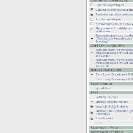
ZAMÓWIENIA PUBLICZNE
Ogłoszenia o przetargach
Ogłoszenie o przyjmowaniu ofer
Zamówienia na usługi społeczne
Archiwum przetargów
Archiwum postępowań ofertow
Plan postępowań o udzielenie z
publicznego
Przetarg nieograniczony na zadan
"Ubezpieczenie komunikacyjne 
Brzeskiego"
ZAPYTANIA OFERTOWE
Zapytanie ofertowe o cenę zorg
emisji obligacji dla Powiatu Brz
29.05.2018r.
Zapytanie ofertowe o cenę zorg
emisji obligacji dla Powiatu Brz
3.07.2018r.
RZECZY ZNALEZIONE
Biuro Rzeczy Znalezionych 201
Biuro Rzeczy Znalezionych 202
Urzędy Centralne
Spis adresów
INNE
Redakcja Biuletynu
Informacje nieudostępnione
Instrukcja obsługi biuletynu
Informacje, Obwieszczenia, Ogło
Komunikaty
Nieruchomości
iNET
Urzędy pracy w Polsce
Urzędy skarbowe w Polsce