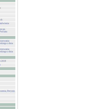
t
ych
amówienia
ie pn.
Powiatu
anizowania
eskiego z dnia
anizowania
eskiego z dnia
8-2019
0
szenia, Decyzje,