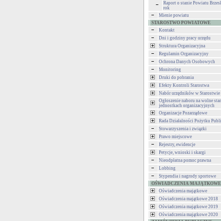
Raport o stanie Powiatu Brzes
rok
Mienie powiatu
STAROSTWO POWIATOWE
Kontakt
Dni i godziny pracy urzędu
Struktura Organizacyjna
Regulamin Organizacyjny
Ochrona Danych Osobowych
Monitoring
Druki do pobrania
Efekty Kontroli Starostwa
Nabór urzędników w Starostwie
Ogłoszenie naboru na wolne st
jednostkach organizacyjnych
Organizacje Pozarządowe
Rada Działalności Pożytku Publ
Stowarzyszenia i związki
Prawo miejscowe
Rejestry, ewidencje
Petycje, wnioski i skargi
Nieodpłatna pomoc prawna
Lobbing
Stypendia i nagrody sportowe
OŚWIADCZENIA MAJĄTKOWE
Oświadczenia majątkowe
Oświadczenia majątkowe 2018
Oświadczenia majątkowe 2019
Oświadczenia majątkowe 2020