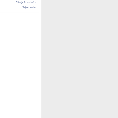
Wersja do wydruku...
Rejestr zmian...