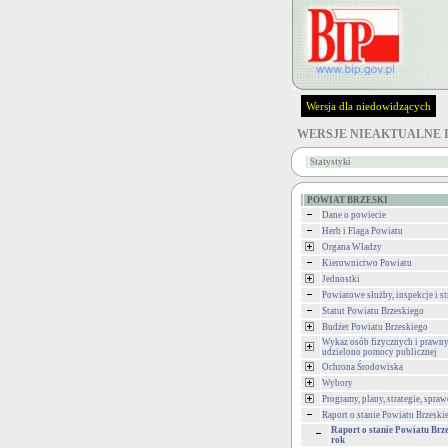
Wersja dla niedowidzących
WERSJE NIEAKTUALNE 
Statystyki
POWIAT BRZESKI
Dane o powiecie
Herb i Flaga Powiatu
Organa Władzy
Kierownictwo Powiatu
Jednostki
Powiatowe służby, inspekcje i st
Statut Powiatu Brzeskiego
Budżet Powiatu Brzeskiego
Wykaz osób fizycznych i prawny
udzielono pomocy publicznej
Ochrona Środowiska
Wybory
Programy, plany, strategie, spra
Raport o stanie Powiatu Brzeski
Raport o stanie Powiatu Brz
rok