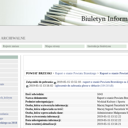
I ARCHIWALNE
Rejestr zmian
Mapa strony
Instrukcja biuletynu
POWIAT BRZESKI
>
Raport o stanie Powiatu Brzeskiego
>
Raport o stanie Powiat
Załączniki do pobrania:
2019-05-15 13:55:10 -
raport o stanie Powiatu Brzeskiego za 
raże
2019-05-15 13:56:02 -
zgłoszenie do zabrania głosu w debacie
(184.50 kB)
Ilość odwiedzin:
5043
ch, którym
Nazwa dokumentu:
Raport o stanie Powiatu Brz
Podmiot udostępniający:
Wydział Kultury i Sportu
Osoba, która wytworzyła informację:
Maciej Stępień Naczelnik W
Osoba, która odpowiada za treść:
Maciej Stępień Naczelnik W
Osoba, która wprowadzała dane:
Administrator:Małgorzata 
wozdania
Data wytworzenia informacji:
2019-05-15 13:52:22
ego
Data udostępnienia informacji:
2019-05-15 13:52:22
eskiego za 2018
Data ostatniej aktualizacji:
2019-05-15 13:56:21