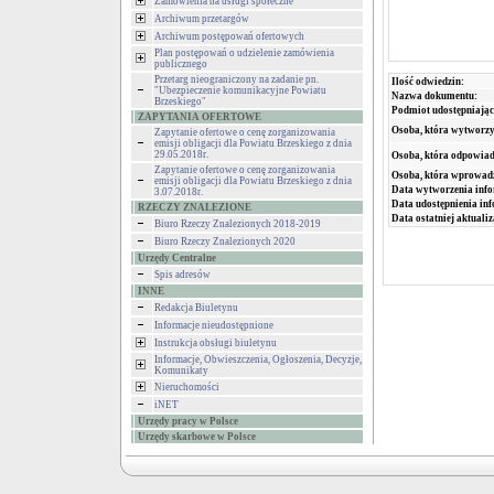
Zamówienia na usługi społeczne
Archiwum przetargów
Archiwum postępowań ofertowych
Plan postępowań o udzielenie zamówienia
publicznego
Przetarg nieograniczony na zadanie pn.
Ilość odwiedzin:
"Ubezpieczenie komunikacyjne Powiatu
Nazwa dokumentu:
Brzeskiego"
Podmiot udostępniając
ZAPYTANIA OFERTOWE
Osoba, która wytworzy
Zapytanie ofertowe o cenę zorganizowania
emisji obligacji dla Powiatu Brzeskiego z dnia
29.05.2018r.
Osoba, która odpowiada
Zapytanie ofertowe o cenę zorganizowania
Osoba, która wprowad
emisji obligacji dla Powiatu Brzeskiego z dnia
Data wytworzenia info
3.07.2018r.
Data udostępnienia inf
RZECZY ZNALEZIONE
Data ostatniej aktualiz
Biuro Rzeczy Znalezionych 2018-2019
Biuro Rzeczy Znalezionych 2020
Urzędy Centralne
Spis adresów
INNE
Redakcja Biuletynu
Informacje nieudostępnione
Instrukcja obsługi biuletynu
Informacje, Obwieszczenia, Ogłoszenia, Decyzje,
Komunikaty
Nieruchomości
iNET
Urzędy pracy w Polsce
Urzędy skarbowe w Polsce