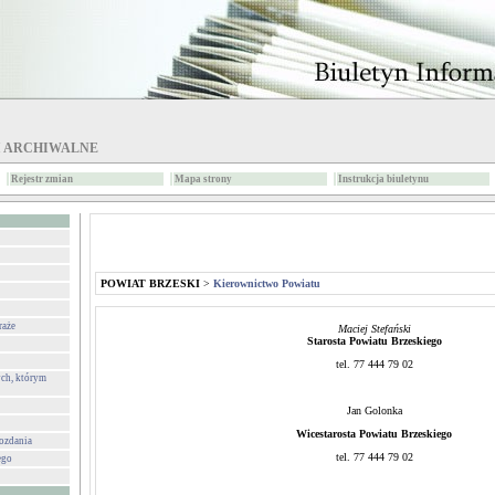
I ARCHIWALNE
Rejestr zmian
Mapa strony
Instrukcja biuletynu
POWIAT BRZESKI
>
Kierownictwo Powiatu
raże
Maciej Stefański
Starosta Powiatu Brzeskiego
tel. 77 444 79 02
ch, którym
Jan Golonka
Wicestarosta Powiatu Brzeskiego
wozdania
tel. 77 444 79 02
ego