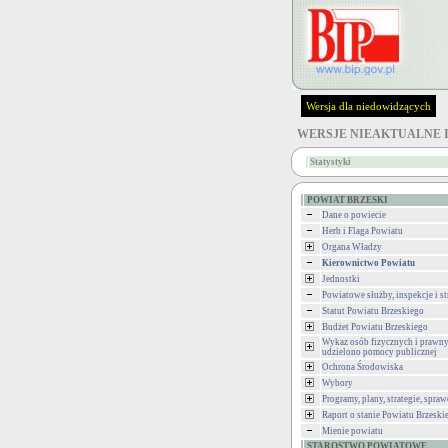
Wersja dla niedowidzących
WERSJE NIEAKTUALNE 
Statystyki
POWIAT BRZESKI
Dane o powiecie
Herb i Flaga Powiatu
Organa Władzy
Kierownictwo Powiatu
Jednostki
Powiatowe służby, inspekcje i st
Statut Powiatu Brzeskiego
Budżet Powiatu Brzeskiego
Wykaz osób fizycznych i prawny
udzielono pomocy publicznej
Ochrona Środowiska
Wybory
Programy, plany, strategie, spra
Raport o stanie Powiatu Brzeski
Mienie powiatu
STAROSTWO POWIATOWE