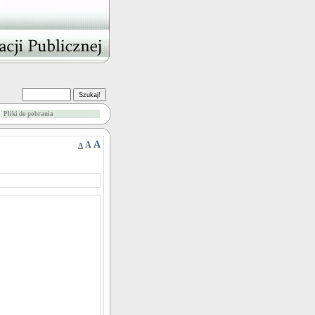
Pliki do pobrania
A
A
A