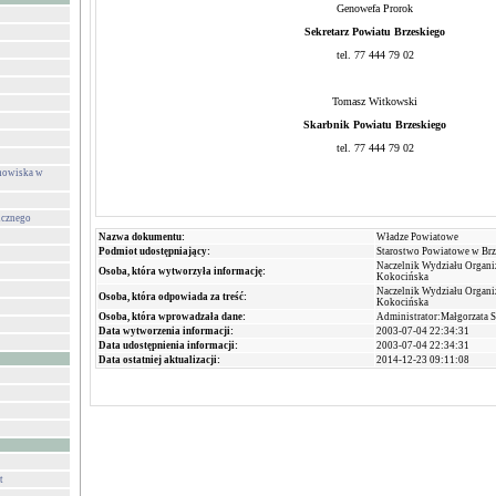
Genowefa Prorok
Sekretarz Powiatu Brzeskiego
tel. 77 444 79 02
Tomasz Witkowski
Skarbnik Powiatu Brzeskiego
tel. 77 444 79 02
anowiska w
icznego
Nazwa dokumentu:
Władze Powiatowe
Podmiot udostępniający:
Starostwo Powiatowe w Br
Naczelnik Wydziału Organiz
Osoba, która wytworzyła informację:
Kokocińska
Naczelnik Wydziału Organiz
Osoba, która odpowiada za treść:
Kokocińska
Osoba, która wprowadzała dane:
Administrator:Małgorzata 
Data wytworzenia informacji:
2003-07-04 22:34:31
Data udostępnienia informacji:
2003-07-04 22:34:31
Data ostatniej aktualizacji:
2014-12-23 09:11:08
t