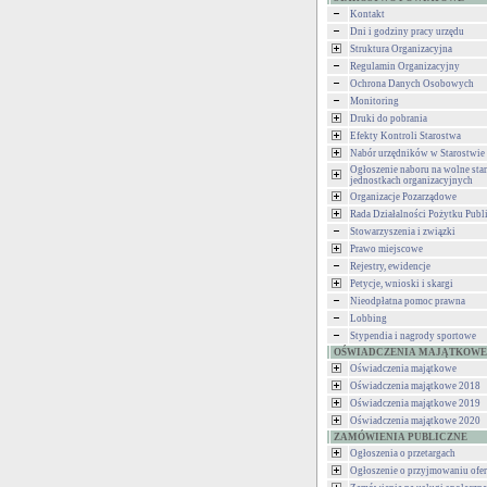
Kontakt
Dni i godziny pracy urzędu
Struktura Organizacyjna
Regulamin Organizacyjny
Ochrona Danych Osobowych
Monitoring
Druki do pobrania
Efekty Kontroli Starostwa
Nabór urzędników w Starostwie
Ogłoszenie naboru na wolne st
jednostkach organizacyjnych
Organizacje Pozarządowe
Rada Działalności Pożytku Publ
Stowarzyszenia i związki
Prawo miejscowe
Rejestry, ewidencje
Petycje, wnioski i skargi
Nieodpłatna pomoc prawna
Lobbing
Stypendia i nagrody sportowe
OŚWIADCZENIA MAJĄTKOWE
Oświadczenia majątkowe
Oświadczenia majątkowe 2018
Oświadczenia majątkowe 2019
Oświadczenia majątkowe 2020
ZAMÓWIENIA PUBLICZNE
Ogłoszenia o przetargach
Ogłoszenie o przyjmowaniu ofer