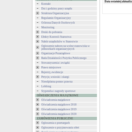
Data ostatniej aktualiz
Kontakt
Dni i godziny pracy urzędu
Struktura Organizacyjna
Regulamin Organizacyjny
Ochrona Danych Osobowych
Monitoring
Druki do pobrania
Efekty Kontroli Starostwa
Nabór urzędników w Starostwie
Ogłoszenie naboru na wolne stanowiska w
jednostkach organizacyjnych
Organizacje Pozarządowe
Rada Działalności Pożytku Publicznego
Stowarzyszenia i związki
Prawo miejscowe
Rejestry, ewidencje
Petycje, wnioski i skargi
Nieodpłatna pomoc prawna
Lobbing
Stypendia i nagrody sportowe
OŚWIADCZENIA MAJĄTKOWE
Oświadczenia majątkowe
Oświadczenia majątkowe 2018
Oświadczenia majątkowe 2019
Oświadczenia majątkowe 2020
ZAMÓWIENIA PUBLICZNE
Ogłoszenia o przetargach
Ogłoszenie o przyjmowaniu ofert