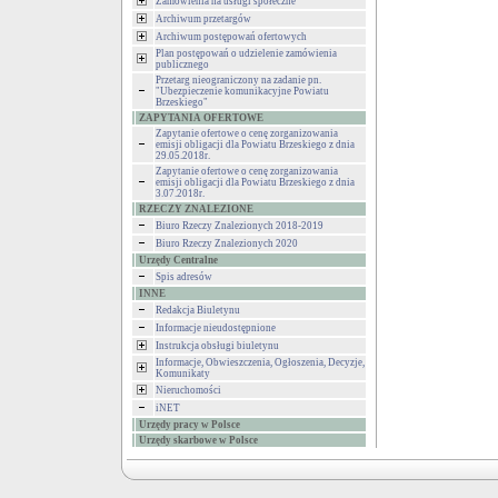
Zamówienia na usługi społeczne
Archiwum przetargów
Archiwum postępowań ofertowych
Plan postępowań o udzielenie zamówienia
publicznego
Przetarg nieograniczony na zadanie pn.
"Ubezpieczenie komunikacyjne Powiatu
Brzeskiego"
ZAPYTANIA OFERTOWE
Zapytanie ofertowe o cenę zorganizowania
emisji obligacji dla Powiatu Brzeskiego z dnia
29.05.2018r.
Zapytanie ofertowe o cenę zorganizowania
emisji obligacji dla Powiatu Brzeskiego z dnia
3.07.2018r.
RZECZY ZNALEZIONE
Biuro Rzeczy Znalezionych 2018-2019
Biuro Rzeczy Znalezionych 2020
Urzędy Centralne
Spis adresów
INNE
Redakcja Biuletynu
Informacje nieudostępnione
Instrukcja obsługi biuletynu
Informacje, Obwieszczenia, Ogłoszenia, Decyzje,
Komunikaty
Nieruchomości
iNET
Urzędy pracy w Polsce
Urzędy skarbowe w Polsce