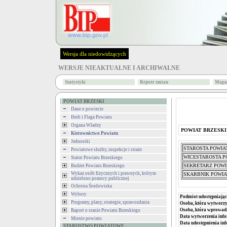
Wersja dla niedowidzących
WERSJE NIEAKTUALNE I ARCHIWALNE
Statystyki
Rejestr zmian
Mapa 
POWIAT BRZESKI
Dane o powiecie
Herb i Flaga Powiatu
Organa Władzy
POWIAT BRZESKI
Kierownictwo Powiatu
Jednostki
STAROSTA POWIA
Powiatowe służby, inspekcje i straże
WICESTAROSTA P
Statut Powiatu Brzeskiego
SEKRETARZ POWI
Budżet Powiatu Brzeskiego
Wykaz osób fizycznych i prawnych, którym
SKARBNIK POWIA
udzielono pomocy publicznej
Ochrona Środowiska
Wybory
Podmiot udostępniając
Programy, plany, strategie, sprawozdania
Osoba, która wytworzy
Osoba, która wprowad
Raport o stanie Powiatu Brzeskiego
Data wytworzenia info
Mienie powiatu
Data udostępnienia inf
STAROSTWO POWIATOWE