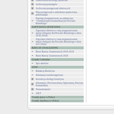
Zamówienia na usługi społeczne
Archiwum przetargów
Archiwum postępowań ofertowych
Plan postępowań o udzielenie zamówienia
publicznego
Przetarg nieograniczony na zadanie pn.
"Ubezpieczenie komunikacyjne Powiatu
Brzeskiego"
ZAPYTANIA OFERTOWE
Zapytanie ofertowe o cenę zorganizowania
emisji obligacji dla Powiatu Brzeskiego z dnia
29.05.2018r.
Zapytanie ofertowe o cenę zorganizowania
emisji obligacji dla Powiatu Brzeskiego z dnia
3.07.2018r.
RZECZY ZNALEZIONE
Biuro Rzeczy Znalezionych 2018-2019
Biuro Rzeczy Znalezionych 2020
Urzędy Centralne
Spis adresów
INNE
Redakcja Biuletynu
Informacje nieudostępnione
Instrukcja obsługi biuletynu
Informacje, Obwieszczenia, Ogłoszenia, Decyzje,
Komunikaty
Nieruchomości
iNET
Urzędy pracy w Polsce
Urzędy skarbowe w Polsce