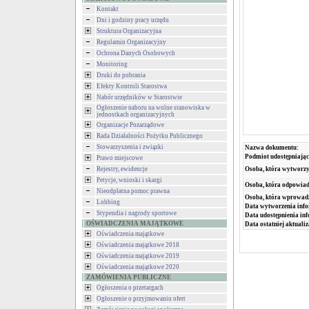
Kontakt
Dni i godziny pracy urzędu
Struktura Organizacyjna
Regulamin Organizacyjny
Ochrona Danych Osobowych
Monitoring
Druki do pobrania
Efekty Kontroli Starostwa
Nabór urzędników w Starostwie
Ogłoszenie naboru na wolne stanowiska w
jednostkach organizacyjnych
Organizacje Pozarządowe
Rada Działalności Pożytku Publicznego
Stowarzyszenia i związki
Nazwa dokumentu:
Podmiot udostępniając
Prawo miejscowe
Rejestry, ewidencje
Osoba, która wytworzy
Petycje, wnioski i skargi
Osoba, która odpowiada
Nieodpłatna pomoc prawna
Osoba, która wprowad
Lobbing
Data wytworzenia info
Stypendia i nagrody sportowe
Data udostępnienia inf
OŚWIADCZENIA MAJĄTKOWE
Data ostatniej aktualiz
Oświadczenia majątkowe
Oświadczenia majątkowe 2018
Oświadczenia majątkowe 2019
Oświadczenia majątkowe 2020
ZAMÓWIENIA PUBLICZNE
Ogłoszenia o przetargach
Ogłoszenie o przyjmowaniu ofert