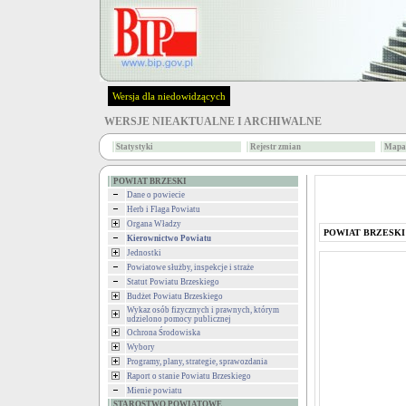
Wersja dla niedowidzących
WERSJE NIEAKTUALNE I ARCHIWALNE
Statystyki
Rejestr zmian
Mapa 
POWIAT BRZESKI
Dane o powiecie
Herb i Flaga Powiatu
Organa Władzy
POWIAT BRZESKI
Kierownictwo Powiatu
Jednostki
Powiatowe służby, inspekcje i straże
Statut Powiatu Brzeskiego
Budżet Powiatu Brzeskiego
Wykaz osób fizycznych i prawnych, którym
udzielono pomocy publicznej
Ochrona Środowiska
Wybory
Programy, plany, strategie, sprawozdania
Raport o stanie Powiatu Brzeskiego
Mienie powiatu
STAROSTWO POWIATOWE