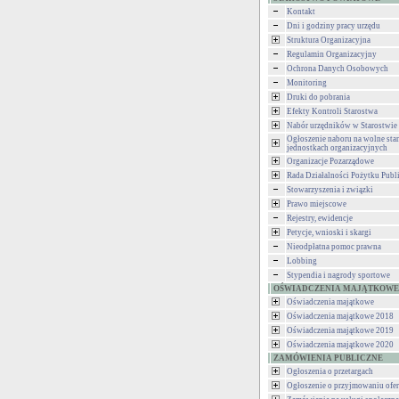
Kontakt
Dni i godziny pracy urzędu
Struktura Organizacyjna
Regulamin Organizacyjny
Ochrona Danych Osobowych
Monitoring
Druki do pobrania
Efekty Kontroli Starostwa
Nabór urzędników w Starostwie
Ogłoszenie naboru na wolne st
jednostkach organizacyjnych
Organizacje Pozarządowe
Rada Działalności Pożytku Publ
Stowarzyszenia i związki
Prawo miejscowe
Rejestry, ewidencje
Petycje, wnioski i skargi
Nieodpłatna pomoc prawna
Lobbing
Stypendia i nagrody sportowe
OŚWIADCZENIA MAJĄTKOWE
Oświadczenia majątkowe
Oświadczenia majątkowe 2018
Oświadczenia majątkowe 2019
Oświadczenia majątkowe 2020
ZAMÓWIENIA PUBLICZNE
Ogłoszenia o przetargach
Ogłoszenie o przyjmowaniu ofer