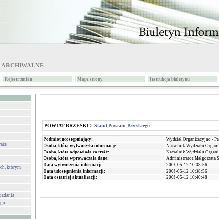
I ARCHIWALNE
Rejestr zmian
Mapa strony
Instrukcja biuletynu
POWIAT BRZESKI
>
Statut Powiatu Brzeskiego
Podmiot udostępniający:
Wydział Organizacyjno - P
raże
Osoba, która wytworzyła informację:
Naczelnik Wydziału Organi
Osoba, która odpowiada za treść:
Naczelnik Wydziału Organi
Osoba, która wprowadzała dane:
Administrator:Małgorzata 
Data wytworzenia informacji:
2008-05-12 10:38:56
ch, którym
Data udostępnienia informacji:
2008-05-12 10:38:56
Data ostatniej aktualizacji:
2008-05-12 10:40:48
wozdania
ego