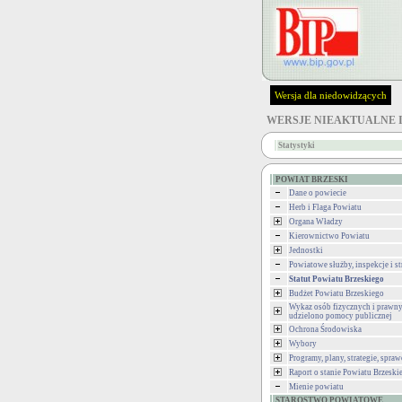
Wersja dla niedowidzących
WERSJE NIEAKTUALNE 
Statystyki
POWIAT BRZESKI
Dane o powiecie
Herb i Flaga Powiatu
Organa Władzy
Kierownictwo Powiatu
Jednostki
Powiatowe służby, inspekcje i st
Statut Powiatu Brzeskiego
Budżet Powiatu Brzeskiego
Wykaz osób fizycznych i prawny
udzielono pomocy publicznej
Ochrona Środowiska
Wybory
Programy, plany, strategie, spra
Raport o stanie Powiatu Brzeski
Mienie powiatu
STAROSTWO POWIATOWE