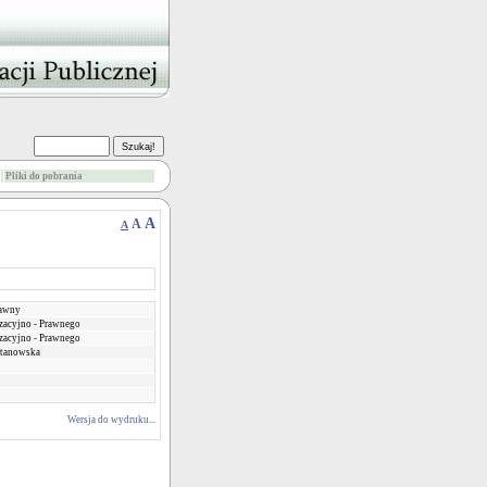
Pliki do pobrania
A
A
A
rawny
zacyjno - Prawnego
zacyjno - Prawnego
Stanowska
Wersja do wydruku...